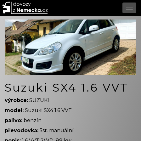
Suzuki SX4 1.6 VVT
výrobce:
SUZUKI
model:
Suzuki SX4 1.6 VVT
palivo:
benzín
převodovka:
5st. manuální
popis:
1.6 VVT 2WD, 88 kw