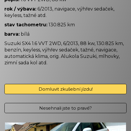
rok / výbava:
6/2013, navigace, výhřev sedaček,
keyless, tažné atd.
stav tachometru:
130.825 km
barva:
bílá
Suzuki SX4 1.6 VVT 2WD, 6/2013, 88 kw, 130.825 km,
benzín, keyless, výhřev sedaček, tažné, navigace,
automatická klima, orig. Alukola Suzuki, mlhovky,
zimní sada kol atd.
Domluvit zkušební jízdu!
Nesehnali jste to pravé?