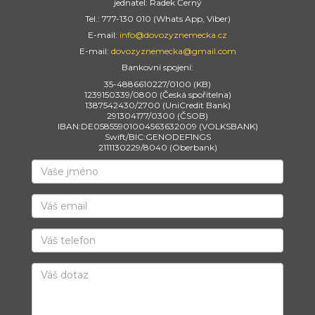
jednatel: Radek Černý
Tel.: 777-130 010 (Whats App, Viber)
E-mail:
info@dovozyznemecka.cz
E-mail:
dovozyznemecka@gmail.com
Bankovní spojení:
35-4886610227/0100 (KB)
1239150339/0800 (Česká spořitelna)
1387542430/2700 (UniCredit Bank)
291304177/0300 (ČSOB)
IBAN:DE05855901004563632009 (VOLKSBANK)
Swift/BIC:GENODEF1NGS
2111130229/8040 (Oberbank)