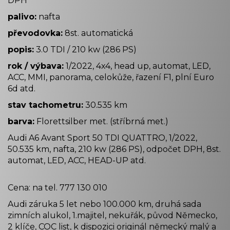
DPH
palivo:
nafta
převodovka:
8st. automatická
popis:
3.0 TDI / 210 kw (286 PS)
rok / výbava:
1/2022, 4x4, head up, automat, LED,
ACC, MMI, panorama, celokůže, řazení F1, plní Euro
6d atd.
stav tachometru:
30.535 km
barva:
Florettsilber met. (stříbrná met.)
Audi A6 Avant Sport 50 TDI QUATTRO, 1/2022,
50.535 km, nafta, 210 kw (286 PS), odpočet DPH, 8st.
automat, LED, ACC, HEAD-UP atd.
Cena: na tel. 777 130 010
Audi záruka 5 let nebo 100.000 km, druhá sada
zimních alukol, 1.majitel, nekuřák, původ Německo,
2 klíče, COC list, k dispozici originál německý malý a