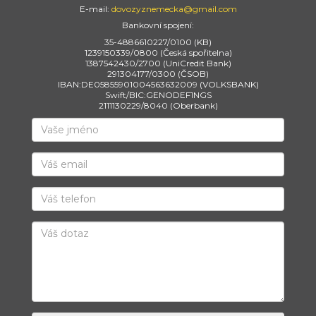
E-mail:
dovozyznemecka@gmail.com
Bankovní spojení:
35-4886610227/0100 (KB)
1239150339/0800 (Česká spořitelna)
1387542430/2700 (UniCredit Bank)
291304177/0300 (ČSOB)
IBAN:DE05855901004563632009 (VOLKSBANK)
Swift/BIC:GENODEF1NGS
2111130229/8040 (Oberbank)