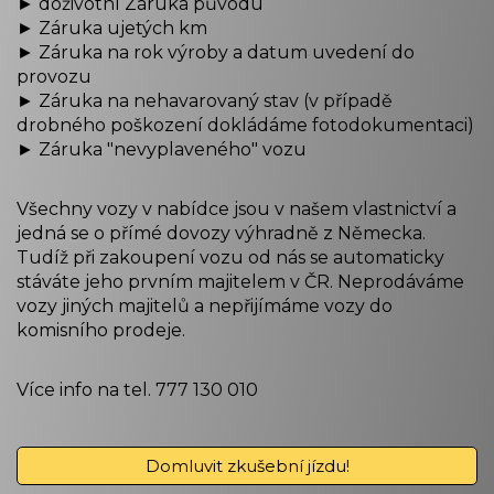
► doživotní Záruka původu
► Záruka ujetých km
► Záruka na rok výroby a datum uvedení do
provozu
► Záruka na nehavarovaný stav (v případě
drobného poškození dokládáme fotodokumentaci)
► Záruka "nevyplaveného" vozu
Všechny vozy v nabídce jsou v našem vlastnictví a
jedná se o přímé dovozy výhradně z Německa.
Tudíž při zakoupení vozu od nás se automaticky
stáváte jeho prvním majitelem v ČR. Neprodáváme
vozy jiných majitelů a nepřijímáme vozy do
komisního prodeje.
Více info na tel. 777 130 010
Domluvit zkušební jízdu!