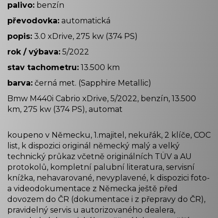
palivo:
benzín
převodovka:
automatická
popis:
3.0 xDrive, 275 kw (374 PS)
rok / výbava:
5/2022
stav tachometru:
13.500 km
barva:
černá met. (Sapphire Metallic)
Bmw M440i Cabrio xDrive, 5/2022, benzín, 13.500
km, 275 kw (374 PS), automat
koupeno v Německu, 1.majitel, nekuřák, 2 klíče, COC
list, k dispozici originál německý malý a velký
technický průkaz včetně originálních TÜV a AU
protokolů, kompletní palubní literatura, servisní
knížka, nehavarované, nevyplavené, k dispozici foto-
a videodokumentace z Německa ještě před
dovozem do ČR (dokumentace i z přepravy do ČR),
pravidelný servis u autorizovaného dealera,