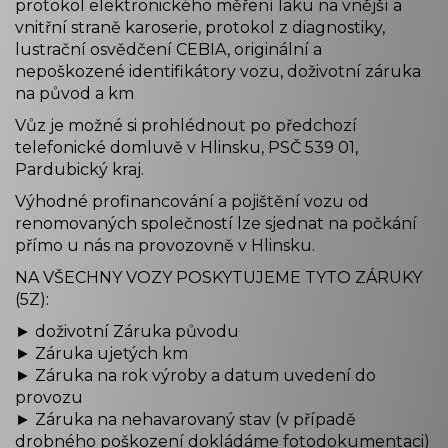
protokol elektronického měření laku na vnější a
vnitřní straně karoserie, protokol z diagnostiky,
lustrační osvědčení CEBIA, originální a
nepoškozené identifikátory vozu, doživotní záruka
na původ a km
Vůz je možné si prohlédnout po předchozí
telefonické domluvě v Hlinsku, PSČ 539 01,
Pardubický kraj.
Výhodné profinancování a pojištění vozu od
renomovaných společností lze sjednat na počkání
přímo u nás na provozovně v Hlinsku.
NA VŠECHNY VOZY POSKYTUJEME TYTO ZÁRUKY
(5Z):
► doživotní Záruka původu
► Záruka ujetých km
► Záruka na rok výroby a datum uvedení do
provozu
► Záruka na nehavarovaný stav (v případě
drobného poškození dokládáme fotodokumentaci)