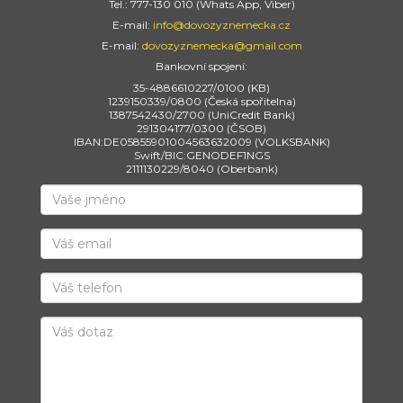
Tel.: 777-130 010 (Whats App, Viber)
E-mail:
info@dovozyznemecka.cz
E-mail:
dovozyznemecka@gmail.com
Bankovní spojení:
35-4886610227/0100 (KB)
1239150339/0800 (Česká spořitelna)
1387542430/2700 (UniCredit Bank)
291304177/0300 (ČSOB)
IBAN:DE05855901004563632009 (VOLKSBANK)
Swift/BIC:GENODEF1NGS
2111130229/8040 (Oberbank)