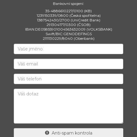
Bankovní spojení:
35-4886610227/0100 (KB)
1239150339/0800 (Česká spořitelna)
1387542430/2700 (UniCredit Bank)
291304177/0300 (ČSOB)
IBAN:DE05855901004563632009 (VOLKSBANK)
Swift/BIC:GENODEF1NGS
2111130229/8040 (Oberbank)
Anti-spam kontrola