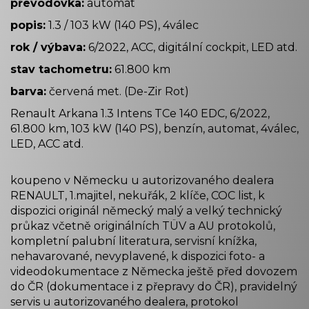
převodovka:
automat
popis:
1.3 / 103 kW (140 PS), 4válec
rok / výbava:
6/2022, ACC, digitální cockpit, LED atd.
stav tachometru:
61.800 km
barva:
červená met. (De-Zir Rot)
Renault Arkana 1.3 Intens TCe 140 EDC, 6/2022,
61.800 km, 103 kW (140 PS), benzín, automat, 4válec,
LED, ACC atd.
koupeno v Německu u autorizovaného dealera
RENAULT, 1.majitel, nekuřák, 2 klíče, COC list, k
dispozici originál německý malý a velký technický
průkaz včetně originálních TÜV a AU protokolů,
kompletní palubní literatura, servisní knížka,
nehavarované, nevyplavené, k dispozici foto- a
videodokumentace z Německa ještě před dovozem
do ČR (dokumentace i z přepravy do ČR), pravidelný
servis u autorizovaného dealera, protokol