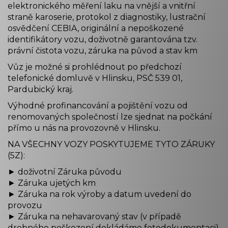
elektronického měření laku na vnější a vnitřní
straně karoserie, protokol z diagnostiky, lustrační
osvědčení CEBIA, originální a nepoškozené
identifikátory vozu, doživotně garantována tzv.
právní čistota vozu, záruka na původ a stav km
Vůz je možné si prohlédnout po předchozí
telefonické domluvě v Hlinsku, PSČ 539 01,
Pardubický kraj.
Výhodné profinancování a pojištění vozu od
renomovaných společností lze sjednat na počkání
přímo u nás na provozovně v Hlinsku.
NA VŠECHNY VOZY POSKYTUJEME TYTO ZÁRUKY
(5Z):
► doživotní Záruka původu
► Záruka ujetých km
► Záruka na rok výroby a datum uvedení do
provozu
► Záruka na nehavarovaný stav (v případě
drobného poškození dokládáme fotodokumentaci)