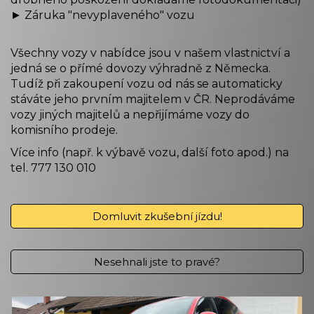
► Záruka "nevyplaveného" vozu
Všechny vozy v nabídce jsou v našem vlastnictví a
jedná se o přímé dovozy výhradně z Německa.
Tudíž při zakoupení vozu od nás se automaticky
stáváte jeho prvním majitelem v ČR. Neprodáváme
vozy jiných majitelů a nepřijímáme vozy do
komisního prodeje.
Více info (např. k výbavě vozu, další foto apod.) na
tel. 777 130 010
Domluvit zkušební jízdu!
Nesehnali jste to pravé?